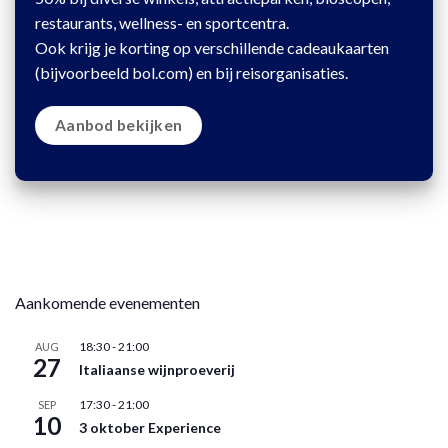
restaurants, wellness- en sportcentra.
Ook krijg je korting op verschillende cadeaukaarten
(bijvoorbeeld bol.com) en bij reisorganisaties.
Aanbod bekijken
Aankomende evenementen
18:30
-
21:00
AUG
27
Italiaanse wijnproeverij
17:30
-
21:00
SEP
10
3 oktober Experience