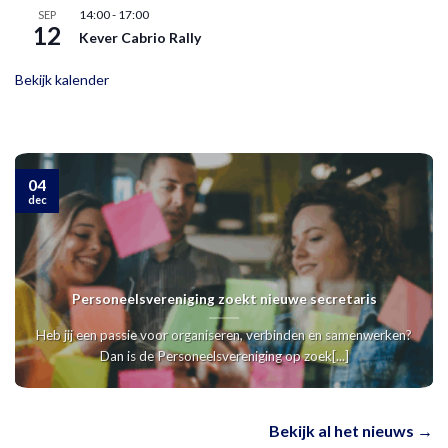
14:00
-
17:00
SEP
12
Kever Cabrio Rally
Bekijk kalender
04
dec
Personeelsvereniging zoekt nieuwe secretaris
Heb jij een passie voor organiseren, verbinden en samenwerken?
Dan is de Personeelsvereniging op zoek[...]
Bekijk al het nieuws →