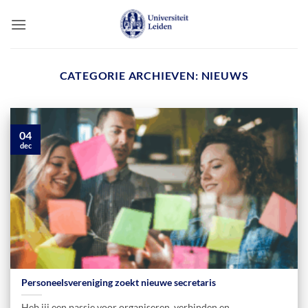
Ga
naar
inhoud
CATEGORIE ARCHIEVEN:
NIEUWS
04
dec
Personeelsvereniging zoekt nieuwe secretaris
Heb jij een passie voor organiseren, verbinden en